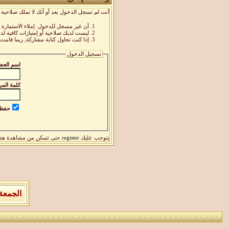
أنت لم تسجل الدخول بعد أو أنك لا تملك صلاحية 
أن غير مسجل للدخول. إملاء الاستمارة
ليست لديك صلاحية أو إمتيازات كافية 
إذا كنت تحاول كتابة مشاركة, ربما قامت 
تسجيل الدخول
اسم العض
كلمة المر
حفظ ا
يتوجب عليك
register
حتى تتمكن من مشاهدة هذ
الجمعة 7 من اغسطس 2026 , الساعة الان 10:56:05