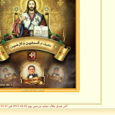
آخر تعديل ملاك حمايه جرجس يوم 03-16-2013 في
05:45 PM