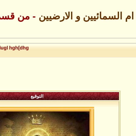
ام السمائيين و الارضيين
- من قس
lugl hgh[dhg
التوقيع