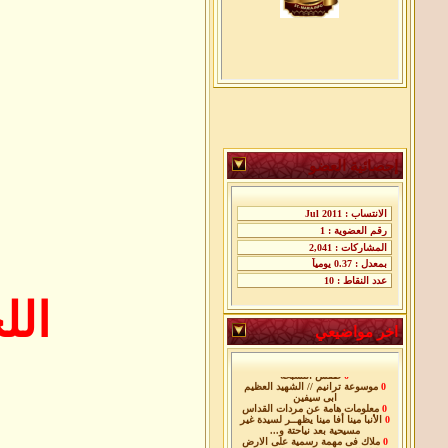
إحصائية العضو
ال
اخر مواضيعي
0
اللحظات الاخيره فى حياة معلم
الاجيال
0
طقس التسبحه
0
موسوعة ترانيم // الشهيد العظيم
ابى سيفين
0
معلومات هامة عن مردات القداس
0
الأنبا مينا أفا مينا يظهــر لسيدة غير
مسيحية بعد نياحتة و...
0
ملاك فى مهمة رسمية على الارض
0
ليلة الاثنين من البسخه المقدسة (