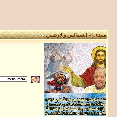
منتدى ام السمائيين والارضيين
: