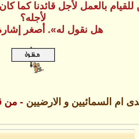
للقيام بالعمل لأجل قائدنا كما كا
لأجله؟
هل نقول له». أصغر إشارة
دى ام السمائيين و الارضيين
- من 