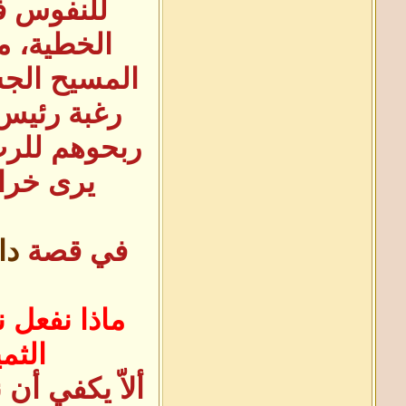
للنفوس في
الخطية، م
المسيح الجس
رغبة رئيس 
ربحوهم للرب
يرى خراف
في قصة
دا
ماذا نفعل 
الثم
ألاّ يكفي أن