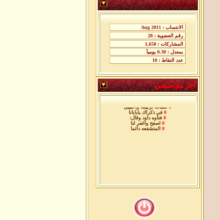
إحصائية العضو
اخر مواضيعي
0
معجزه بايطاليا
0
بركة الرب تحفظك
0
كلمات ترنيمة واحبيبى
0
فى ذكراك يابابانا
0
فتأوه داود وقال:
0
اصفح واغفر لنا
0
المتشفعه دائما