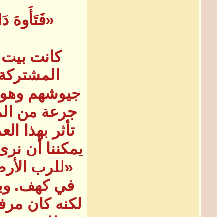
«فَتَأَوهَ دَ
كانت بيت ل
المشتركة.
جيوشهم وهو م
جرعة من الما
تأثر بهذا ال
يمكننا أن نر
«للرب الأرض
في كهف. وبص
لكنه كان مرف