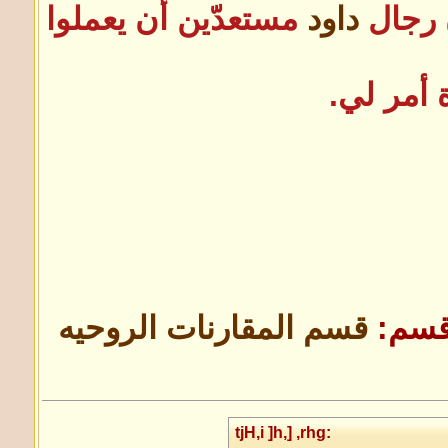
ن رجال
داود
مستعدّين أن يعملوا
 أمر لي.
قسم:
قسم المقارنات الروحيه
tjH,i ]h,] ,rhg: