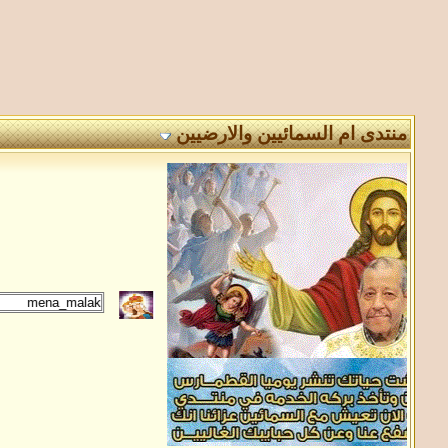
منتدى ام السمائيين والارضيين