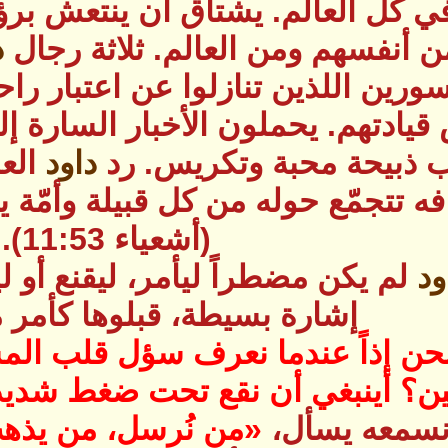
 كل العالم. يشتاق أن ينتعش برؤ
ن أنفسهم ومن العالم. ثلاثة رجال
د
ورين اللذين تنازلوا عن اعتبار راح
قيادتهم. يحملون الأخبار السارة إل
 ذبيحة محبة وتكريس. رد
داود
الع
ه تتجمّع حوله من كل قبيلة وأمّة 
(أشعياء 11:53).
ود
لم يكن مضطراً ليأمر، ليقنع أو لي
إشارة بسيطة، قبلوها كأمر 
نحن إذاً عندما نعرف سؤل قلب الم
ين؟ أينبغي أن نقع تحت ضغط شديد
 نسمعه يسأل،
«من نُرسل، من يذه