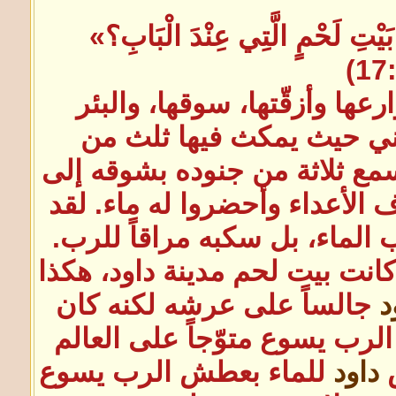
بَيْتِ لَحْمٍ الَّتِي عِنْدَ الْبَابِ؟»
ها وأزقّتها، سوقها، والبئر
يني حيث يمكث فيها ثلث من
ع ثلاثة من جنوده بشوقه إلى
الأعداء وأحضروا له ماء. لقد
 الماء، بل سكبه مراقاً للرب.
انت بيت لحم مدينة داود، هكذا
د
جالساً على عرشه لكنه كان
رب يسوع متوّجاً على العالم
ش
داود
للماء بعطش الرب يسوع