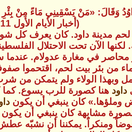
اوُدُ وَقَالَ: «مَنْ يَسْقِينِي مَاءً مِنْ بِئْرِ 
(أخبار الأيام الأول 17:11)
حم مدينة داود. كان يعرف كل شوارع
 لكنها الآن تحت الاحتلال الفلسط
حاصر في مغارة عدولام. عندما سم
ء من بئر بيت لحم، اقتحموا صفوف 
عمل وبهذا الولاء ولم يتمكن من شرب
ى
داود
هنا كصورة للرب يسوع. كما ك
 وملؤها.» كان ينبغي أن يكون
داو
ورة مشابهة كان ينبغي أن يكون ال
وضاً ومنكراً. يمكننا أن نشبّه عط