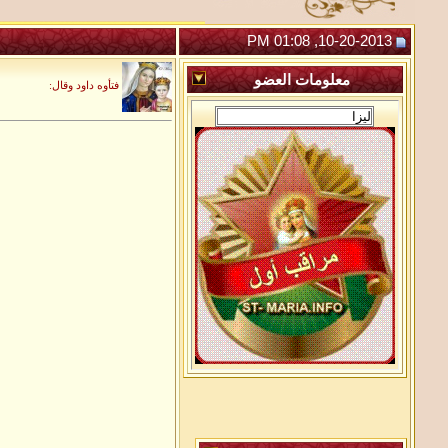
10-20-2013, 01:08 PM
معلومات
العضو
فتأوه داود وقال: