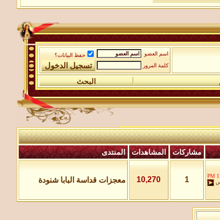
اسم العضو
حفظ البيانات؟
كلمة المرور
البحث
مشاركات
المشاهدات
المنتدى
12
10,270
1
معجزات قداسة البابا شنودة
س