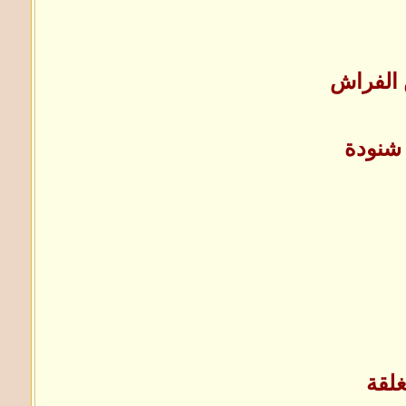
 الفراش
شنودة
لقة