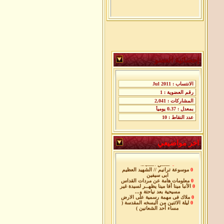
إحصائية العضو
اخر مواضيعي
0
اللحظات الاخيره فى حياة معلم
الاجيال
0
طقس التسبحه
0
موسوعة ترانيم // الشهيد العظيم
ابى سيفين
0
معلومات هامة عن مردات القداس
0
الأنبا مينا أفا مينا يظهــر لسيدة غير
مسيحية بعد نياحتة و...
0
ملاك فى مهمة رسمية على الارض
0
ليلة الاثنين من البسخه المقدسة (
مساء أحد الشعانين )