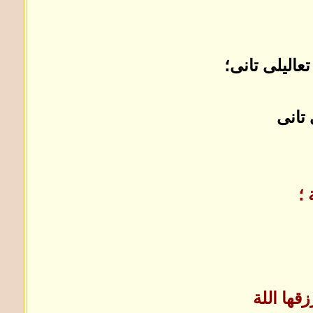
تعاليلى تانى؛
 تانى
 ؛
قها اللة