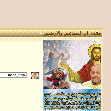
منتدى ام السمائيين والارضيين
: