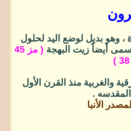
رون
 ،
وهو بديل لوضع اليد لحلول
سمى أيضاً زيت البهجة
( مز 45
ية والغربية منذ القرن الأول
لمقدسه .