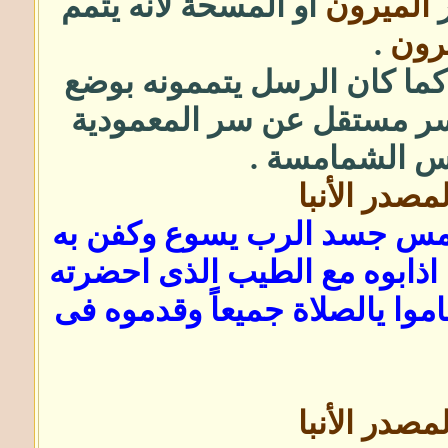
ر
الميرون
أو المسحة لأنه يتمم
يرون
.
كما كان الرسل يتممونه بوضع
ر مستقل عن سر المعمودية
يس الشمامسة .
ى لمس جسد الرب يسوع وكفن به
قول الكتاب أنهم اذابوه مع الطيب الذى احضرته
ون صافى وقاموا يالصلاة جميعاً وقدموه فى