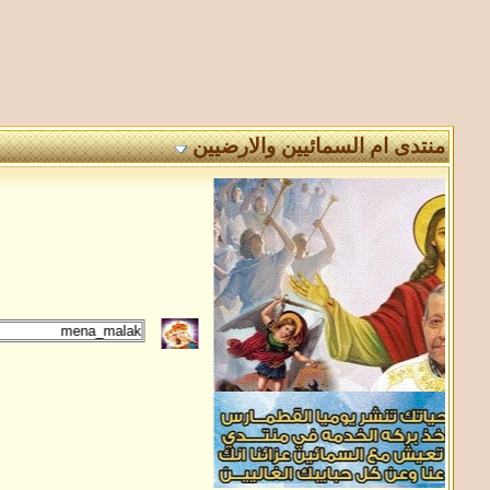
منتدى ام السمائيين والارضيين
: