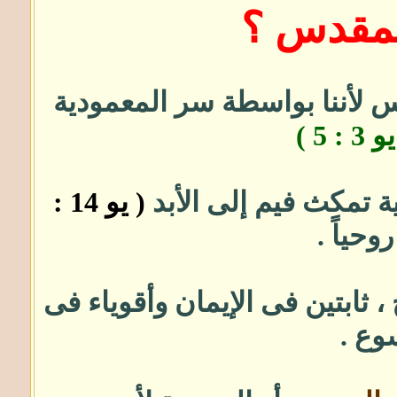
مقدس ؟
س لأننا بواسطة سر المعمودية
 3 : 5 )
ة تمكث فيم إلى الأبد
( يو 14 :
حياً .
، ثابتين فى الإيمان وأقوياء فى
وع .