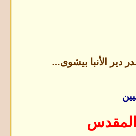
ير الأنبا بيشوى...
يين
المقدس