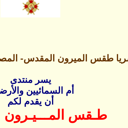
يا طقس الميرون المقدس- المصدر د
يسر منتدى
أم السمائيين والأرض
أن يقدم لكم
طـقس المـــيـرون 