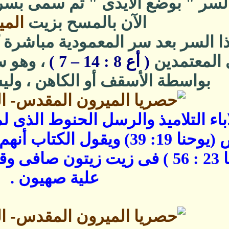
لسر " بوضع الأيدى " ثم سمى بس
الآن بالمسح بزيت
الم
 السر بعد سر المعمودية مباشرة 
 المعتمدين
( أع 8 : 14 – 7 )
، وهو س
بواسطة الأسقف أو الكاهن ، ول
اباء التلاميذ والرسل الحنوط الذ
جسد المخلص (يوحنا 19: 39) وي
النسوة ( لوقا 23 : 56 ) فى زيت زيت
علية صهيون .