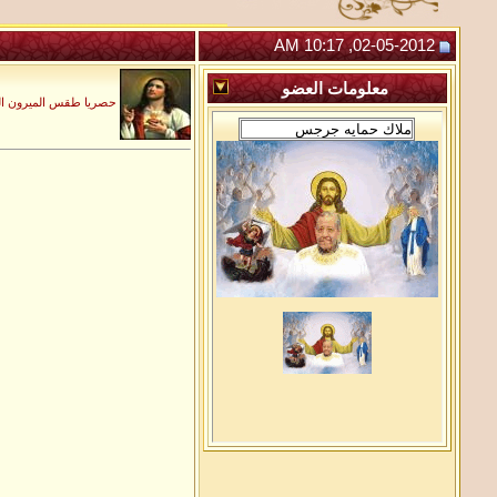
02-05-2012, 10:17 AM
معلومات
العضو
حصريا طقس الميرون المق