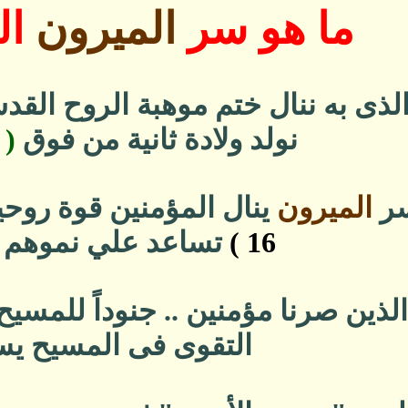
ما هو سر
الميرون
ال
لذى به ننال ختم موهبة الروح القد
نولد ولادة ثانية من فوق
( يو
سر
الميرون
ينال المؤمنين قوة روحي
16 )
تساعد علي نموهم رو
ذين صرنا مؤمنين .. جنوداً للمسيح 
التقوى فى المسيح يس