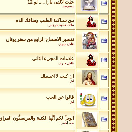
جئت لألقى نارا ..... لو 12
megour
بين سـاكبة الطيب وسافك الدم
ملاك حمايه جرجس
تفسير الاصحاح الرابع من سفر يونان
عادل جبران
علامات المجىء الثانى
عادل جبران
ان كنت لا اغسيلك
ليزا
قالوا عن الحب
ليزا
الويلُ لكم أيُّها الكتبة والفريسيُّون المرا
بنت العدرا