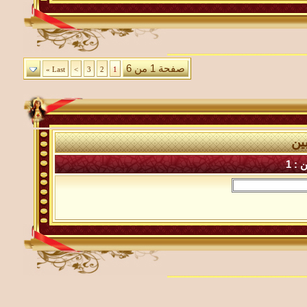
صفحة 1 من 6
Last »
>
3
2
1
ين
 : 1