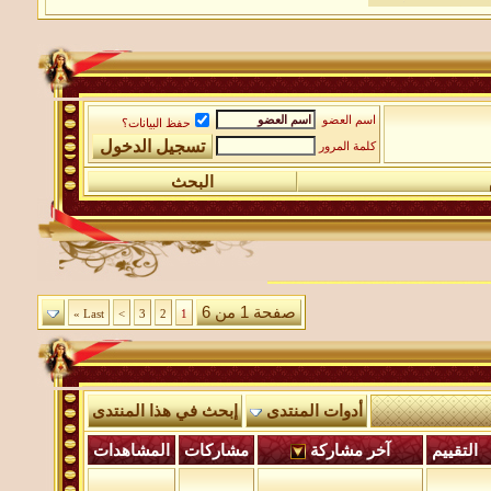
اسم العضو
حفظ البيانات؟
كلمة المرور
البحث
صفحة 1 من 6
Last »
>
3
2
1
أدوات المنتدى
إبحث في هذا المنتدى
التقييم
آخر مشاركة
مشاركات
المشاهدات