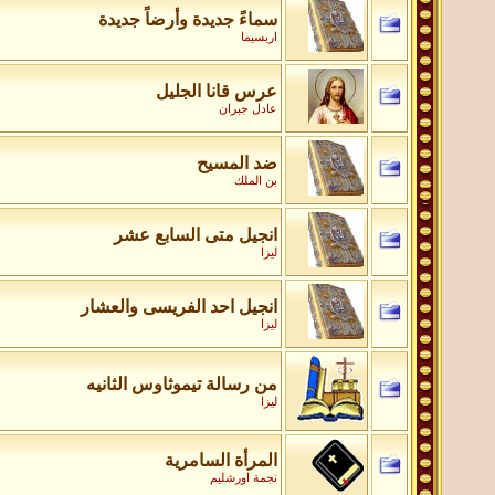
سماءً جديدة وأرضاً جديدة
اربسيما
عرس قانا الجليل
عادل جبران
ضد المسيح
بن الملك
انجيل متى السابع عشر
ليزا
انجيل احد الفريسى والعشار
ليزا
من رسالة تيموثاوس الثانيه
ليزا
المرأة السامرية
نجمة اورشليم